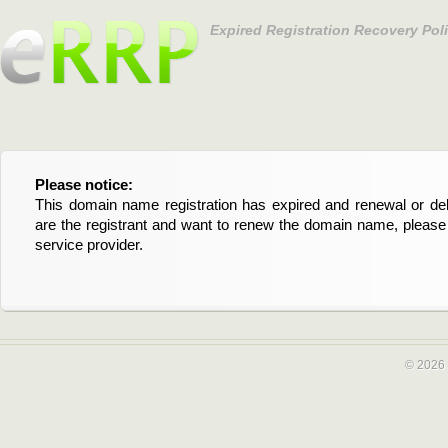
Expired Registration Recovery Pol
Please notice:
Bitte beachten Sie:
This domain name registration has expired and renewal or dele
Diese Domainregistrierung ist abgelaufen und die Verläng
are the registrant and want to renew the domain name, please 
Domain stehen an. Wenn Sie der Registrant sind und di
service provider.
verlängern möchten, kontaktieren Sie bitte Ihren Service-Provid
© 2026